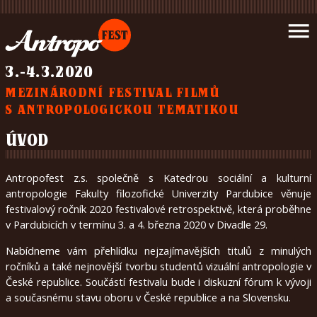
Úvod
menu
Novinky
Program
3.-4.3.2020
Filmy
MEZINÁRODNÍ FESTIVAL FILMŮ
Podpořte
S ANTROPOLOGICKOU TEMATIKOU
nás
Partneři
ÚVOD
Napsali
o
Antropofest z.s. společně s Katedrou sociální a kulturní
nás
antropologie Fakulty filozofické Univerzity Pardubice věnuje
Galerie
festivalový ročník 2020 festivalové retrospektivě, která proběhne
v Pardubicích v termínu 3. a 4. března 2020 v Divadle 29.
Kontakt
O
Nabídneme vám přehlídku nejzajímavějších titulů z minulých
nás
ročníků a také nejnovější tvorbu studentů vizuální antropologie v
České republice. Součástí festivalu bude i diskuzní fórum k vývoji
a současnému stavu oboru v České republice a na Slovensku.
čeština