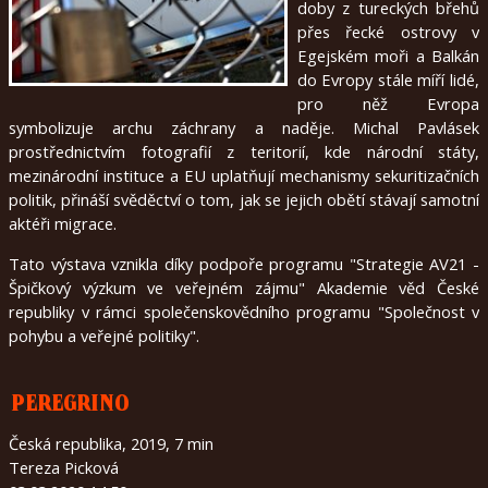
doby z tureckých břehů
přes řecké ostrovy v
Egejském moři a Balkán
do Evropy stále míří lidé,
pro něž Evropa
symbolizuje archu záchrany a naděje. Michal Pavlásek
prostřednictvím fotografií z teritorií, kde národní státy,
mezinárodní instituce a EU uplatňují mechanismy sekuritizačních
politik, přináší svěděctví o tom, jak se jejich obětí stávají samotní
aktéři migrace.
Tato výstava vznikla díky podpoře programu "Strategie AV21 -
Špičkový výzkum ve veřejném zájmu" Akademie věd České
republiky v rámci společenskovědního programu "Společnost v
pohybu a veřejné politiky".
PEREGRINO
Česká republika, 2019, 7 min
Tereza Picková