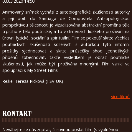
03.03.2020 14:50
Animovaný snímek vychází z autobiografické zkušenosti autorky
a její poiti do Santiaga de Compostela. Antropologickou
perspektivou tělesnosti je vizualizována abstraktní proměna těla
trpícího v tělo poutnické, a to v dimenzích lidského prožívání na
úrovni fyzické, sociální a spirituální. Film se pokouší skrze vícehlas
poutnických zkušeností sdílených s autorkou tyto intomní
prožitky sjednocovat a skrze průsečíky shod jednotlivých
příběhů zobecňovat, takže výsledkem je obraz poutnické
zkušenosti, jak může být prožívána mnohými. Film vznikl ve
spolupráci s My Street Films.
Režie: Tereza Picková (FSV UK)
více filmů
KONTAKT
Neváhejte se nás zeptat, či rovnou poslat film (s vyplněnou