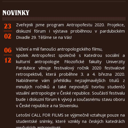
english
NOVINKY
2020
Zveřejnili jsme program Antropofestu 2020. Projekce,
23
diskuzní fórum i výstava proběhnou v pardubickém
2019
02
Divadle 29. Těšíme se na Vás!
2018
Vážení a milí fanoušci antropologického filmu,
06
spolek Antropofest společně s Katedrou sociální a
2017
12
kulturní antropologie Filozofické fakulty Univerzity
2016
Pardubice věnuje festivalový ročník 2020 festivalové
retrospektivě, která proběhne 3. a 4. března 2020.
2015
Nabídneme vám přehlídku nejzajímavějších titulů z
minulých ročníků a také nejnovější tvorbu studentů
2014
vizuální antropologie v České republice. Součástí festivalu
bude i diskuzní fórum k vývoji a současnému stavu oboru
2013
v České republice a na Slovensku.
2012
Letošní CALL FOR FILMS se výjimečně vztahuje pouze na
2011
studentské snímky, které vznikly na českých katedrách
vyučujících antropologii.