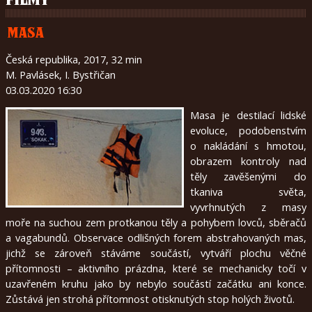
FILMY
MASA
Česká republika, 2017, 32 min
M. Pavlásek, I. Bystřičan
03.03.2020 16:30
Masa je destilací lidské
evoluce, podobenstvím
o nakládání s hmotou,
obrazem kontroly nad
těly zavěšenými do
tkaniva světa,
vyvrhnutých z masy
moře na suchou zem protkanou těly a pohybem lovců, sběračů
a vagabundů. Observace odlišných forem abstrahovaných mas,
jichž se zároveň stáváme součástí, vytváří plochu věčné
přítomnosti – aktivního prázdna, které se mechanicky točí v
uzavřeném kruhu jako by nebylo součástí začátku ani konce.
Zůstává jen strohá přítomnost otisknutých stop holých životů.