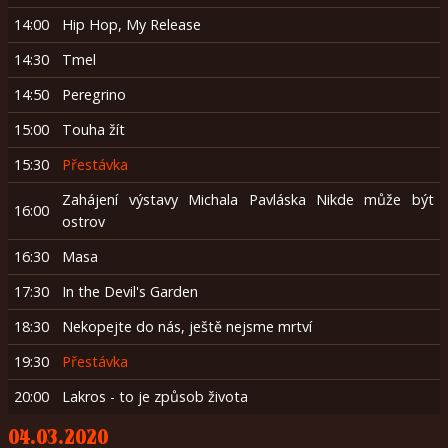
14:00
Hip Hop, My Release
14:30
Tmel
14:50
Peregrino
15:00
Touha žít
15:30
Přestávka
Zahájení výstavy Michala Pavláska Nikde může být
16:00
ostrov
16:30
Masa
17:30
In the Devil's Garden
18:30
Nekopejte do nás, ještě nejsme mrtví
19:30
Přestávka
20:00
Lakros - to je způsob života
04.03.2020