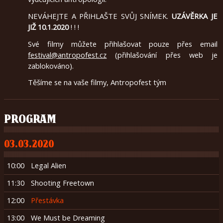
2010
NEVÁHEJTE A PŘIHLAŠTE SVŮJ SNÍMEK.
UZÁVĚRKA JE
JIŽ 10.1.2020
! ! !
Své filmy můžete přihlašovat pouze přes email
festival@antropofest.cz
(přihlašování přes web je
zablokováno).
Těšíme se na vaše filmy, Antropofest tým
PROGRAM
03.03.2020
10:00
Legal Alien
11:30
Shooting Freetown
12:00
Přestávka
13:00
We Must be Dreaming