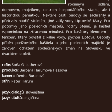
rodinným sídlem,
english
domovem, majetkem, centrem hospodářského statku, ale i
historickou památkou. Některé části budovy se zachránily a
2020
přetrvaly napříč stoletími, jiné zalily vody Liptovské Mary. Pro
potomky jeho posledních majitelů, rodiny Steinů, je kaštieľ
2019
vzpomínkou na ztracenou minulost. Pro kurátory klenotem –
fénixem, který povstal z kalné vody, pýchou Liptova. Osobitý
2018
příběh parížovského kaštieľa a jeho posledních majitelů je
zároveň odrazem společenských změn na Slovensku ve
2017
dvacátem století.
2016
režie:
Soňa G. Lutherová
2015
produkce:
Barbara Harumová Hessová
kamera
: Denisa Buranová
2014
střih
: Peter Harum
2013
jazyk dialogů
: slovenština
2012
jazyk titulků:
angličtina
2011