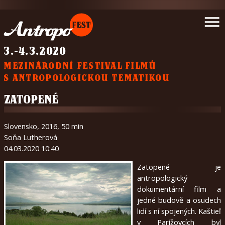
Úvod
menu
Novinky
Program
3.-4.3.2020
Filmy
MEZINÁRODNÍ FESTIVAL FILMŮ
Podpořte
S ANTROPOLOGICKOU TEMATIKOU
nás
Partneři
ZATOPENÉ
Napsali
o
Slovensko, 2016, 50 min
nás
Soňa Lutherová
Galerie
04.03.2020 10:40
Kontakt
Zatopené je
O
antropologický
nás
dokumentární film a
jedné budově a osudech
lidí s ní spojených. Kaštieľ
čeština
v Parížovcích byl