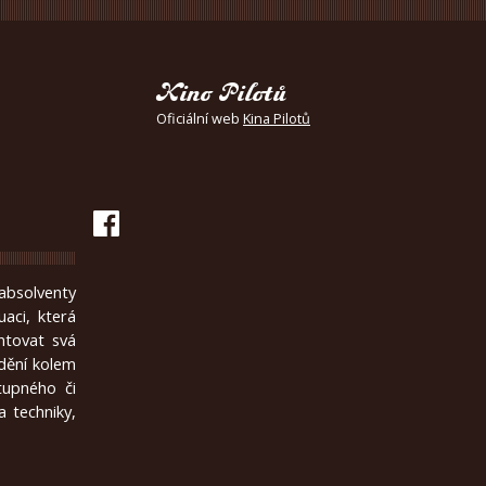
Kino Pilotů
Oficiální web
Kina Pilotů
absolventy
uaci, která
ntovat svá
 dění kolem
tupného či
 techniky,