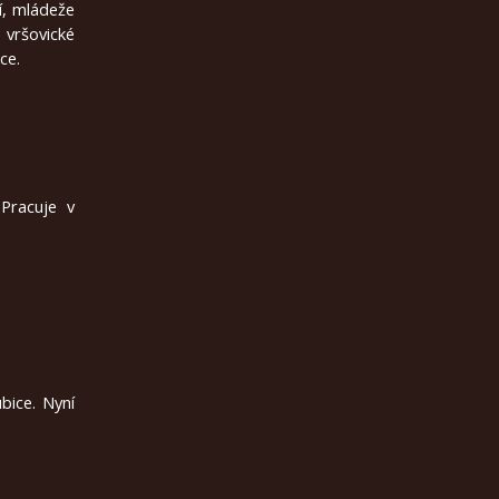
tí, mládeže
 vršovické
ce.
 Pracuje v
bice. Nyní