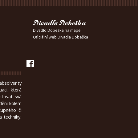
Divadlo Dobeška
Divadlo Dobeška na
mapě
Oficiální web
Divadla Dobeška
absolventy
uaci, která
ntovat svá
 dění kolem
tupného či
 techniky,