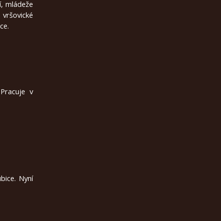
tí, mládeže
 vršovické
ce.
 Pracuje v
bice. Nyní