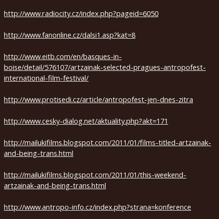
2010
http://www.radiocity.cz/index.php?pageid=6050
http://www.fanonline.cz/dalsi1.asp?kat=8
http://www.eitb.com/en/basques-in-
boise/detail/576107/artzainak-selected-pragues-antropofest-
international-film-festival/
http://www.protisedi.cz/article/antropofest-jen-dnes-zitra
http://www.cesky-dialog.net/aktuality.php?akt=171
http://mailukifilms.blogspot.com/2011/01/films-titled-artzainak-
and-being-trans.html
http://mailukifilms.blogspot.com/2011/01/this-weekend-
artzainak-and-being-trans.html
http://www.antropo-info.cz/index.php?strana=konference