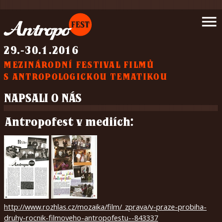
Úvod
menu
Novinky
Program
29.-30.1.2016
Filmy
MEZINÁRODNÍ FESTIVAL FILMŮ
Podpořte
S ANTROPOLOGICKOU TEMATIKOU
nás
Partneři
NAPSALI O NÁS
Napsali
o
Antropofest v mediích:
nás
Galerie
Kontakt
O
nás
http://www.rozhlas.cz/mozaika/film/_zprava/v-praze-probiha-
čeština
druhy-rocnik-filmoveho-antropofestu--843337