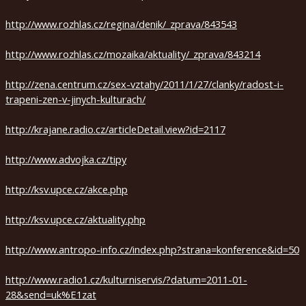
english
http://www.rozhlas.cz/regina/denik/_zprava/843543
http://www.rozhlas.cz/mozaika/aktuality/_zprava/843214
2020
2019
http://zena.centrum.cz/sex-vztahy/2011/1/27/clanky/radost-i-
trapeni-zen-v-jinych-kulturach/
2018
http://krajane.radio.cz/articleDetail.view?id=2117
2017
http://www.advojka.cz/tipy
2016
2015
http://ksv.upce.cz/akce.php
2014
http://ksv.upce.cz/aktuality.php
2013
http://www.antropo-info.cz/index.php?strana=konference&id=50
2012
http://www.radio1.cz/kulturniservis/?datum=2011-01-
2011
28&send=uk%E1zat