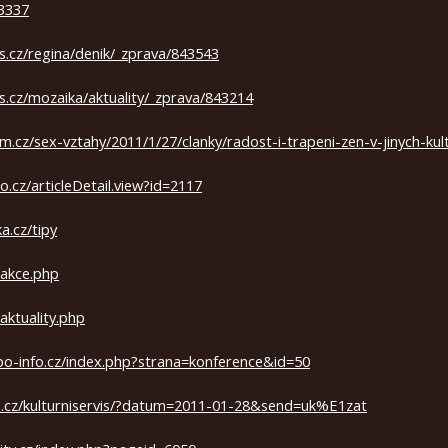
3337
s.cz/regina/denik/_zprava/843543
s.cz/mozaika/aktuality/_zprava/843214
um.cz/sex-vztahy/2011/1/27/clanky/radost-i-trapeni-zen-v-jinych-kul
io.cz/articleDetail.view?id=2117
a.cz/tipy
/akce.php
/aktuality.php
po-info.cz/index.php?strana=konference&id=50
1.cz/kulturniservis/?datum=2011-01-28&send=uk%E1zat