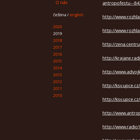
O nás
antropofestu--84
čeština
/
english
http://www.rozhla
2020
http://www.rozhla
2019
2018
http://zena.centr
2017
2016
http://krajane.rad
2015
2014
http://www.advojk
2013
2012
http://ksv.upce.cz
2011
2010
http://ksv.upce.cz
http://www.antro
http://www.radio