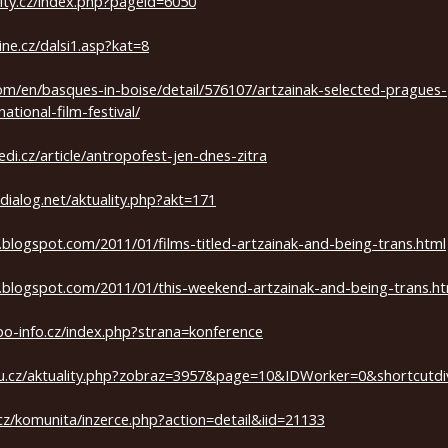
ity.cz/index.php?pageid=6050
ine.cz/dalsi1.asp?kat=8
om/en/basques-in-boise/detail/576107/artzainak-selected-pragues-
ational-film-festival/
edi.cz/article/antropofest-jen-dnes-zitra
dialog.net/aktuality.php?akt=171
ms.blogspot.com/2011/01/films-titled-artzainak-and-being-trans.html
ms.blogspot.com/2011/01/this-weekend-artzainak-and-being-trans.h
po-info.cz/index.php?strana=konference
cu.cz/aktuality.php?zobraz=3957&page=10&IDWorker=0&shortcutd
cz/komunita/inzerce.php?action=detail&iid=21133