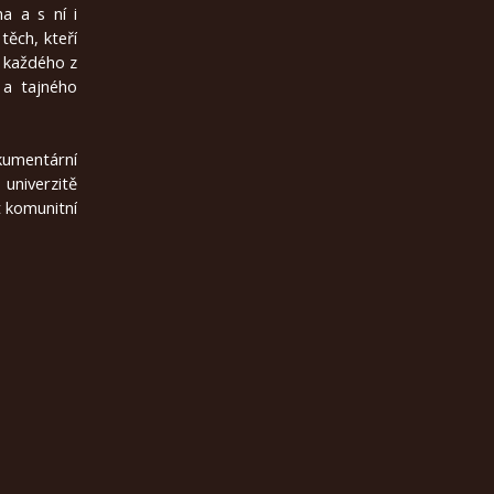
a a s ní i
těch, kteří
u každého z
 a tajného
kumentární
univerzitě
t komunitní