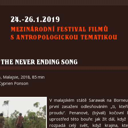
24.-26.1.2019
MEZINÁRODNÍ FESTIVAL FILMŮ
S ANTROPOLOGICKOU TEMATIKOU
E THE NEVER ENDING SONG
, Malajsie, 2018, 85 min
 Cyprien Ponson
V malajském státě Sarawak na Borneu
první zasaženi odlesňováním „ti, kteří 
proudu“. Penanové, (bývalí) kočovní l
uprostřed této bouře: jak žít dál, když
rozpadá celý svět, když krajina, kt