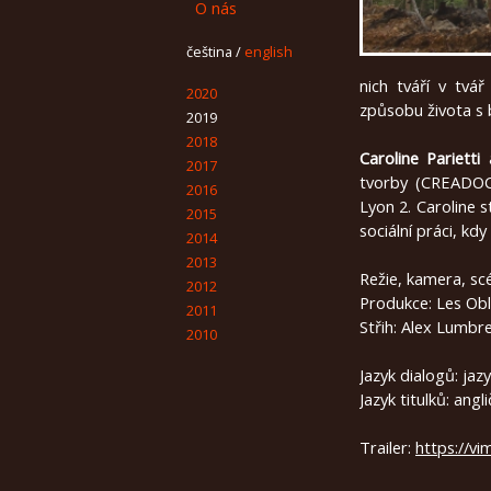
O nás
čeština
/
english
nich tváří v tvá
2020
způsobu života s b
2019
2018
Caroline Parietti
2017
tvorby (CREADOC/F
2016
Lyon 2. Caroline 
2015
sociální práci, k
2014
2013
Režie, kamera, scé
2012
Produkce: Les Obl
2011
Střih: Alex Lumbr
2010
Jazyk dialogů: jaz
Jazyk titulků: angli
Trailer:
https://v