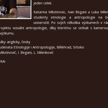
jeden celek.
Katarina Milutinovic, Ivan Begani a Luka Mile
studenty etnologie a antropologie na bě
universitě. Po svých několika výzkumech v rá
projektu vizuální antropologie, díky kterému se setkali s kamero
 výzkumu.
ulky: anglicky, česky
udenata Etnologije i Antropologije, Bělehrad, Srbsko
ilutinović, I. Begani, L. Milenković
RA!