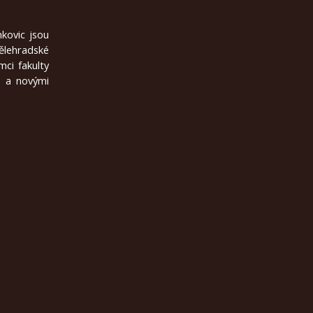
nkovic jsou
lehradské
mci fakulty
u a novými