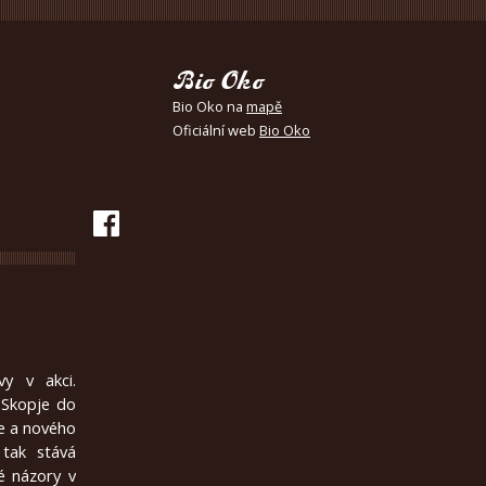
Bio Oko
Bio Oko na
mapě
Oficiální web
Bio Oko
vy v akci.
 Skopje do
je a nového
 tak stává
é názory v