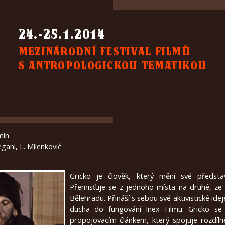
24.-25.1.2014
MEZINÁRODNÍ FESTIVAL FILMŮ
S ANTROPOLOGICKOU TEMATIKOU
min
Begani, L. Milenković
Gricko je člověk, který mění své předsta
Přemisťuje se z jednoho místa na druhé, ze
Bělehradu. Přináší s sebou své aktivistické ide
ducha do fungování Inex Filmu. Gricko se
propojovacím článkem, který spojuje rozdíln